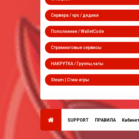
Сервера / vps / дедики
Пополнение / WalletCode
Стриминговые сервисы
НАКРУТКА / Группы,чаты
Steam | Стим игры
SUPPORT
ПРАВИЛА
Кабине