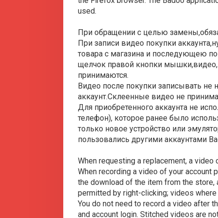
the Firefox browser. The Badoo applicat
used.
При обращении с целью замены,обяз
При записи видео покупки аккаунта,
товара с магазина и последующею по
щелчок правой кнопки мышки,видео,г
принимаются.
Видео после покупки записывать не 
аккаунт.Склеенные видео не принима
Для приобретенного аккаунта не исп
телефон), которое ранее было исполь
только новое устройство или эмулято
пользовались другими аккаунтами Ba
When requesting a replacement, a video o
When recording a video of your account 
the download of the item from the store, 
permitted by right-clicking; videos wher
You do not need to record a video after 
and account login. Stitched videos are no