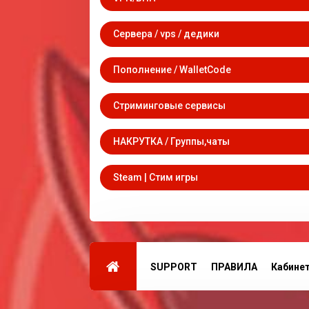
Сервера / vps / дедики
Пополнение / WalletCode
Стриминговые сервисы
НАКРУТКА / Группы,чаты
Steam | Стим игры
SUPPORT
ПРАВИЛА
Кабине