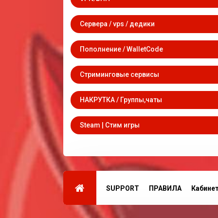
Сервера / vps / дедики
Пополнение / WalletCode
Стриминговые сервисы
НАКРУТКА / Группы,чаты
Steam | Стим игры
SUPPORT
ПРАВИЛА
Кабине