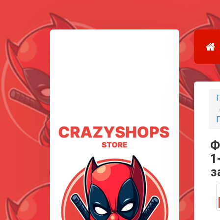
Г
Ф
1
з