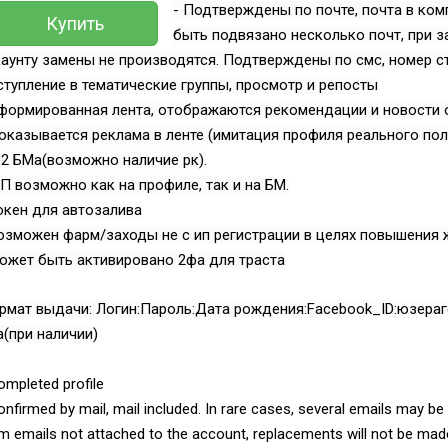
- Подтверждены по почте, почта в комп
Купить
быть подвязано несколько почт, при з
аунту замены не производятся. Подтверждены по смс, номер с
ступление в тематические группы, просмотр и репосты
формированная лента, отображаются рекомендации и новости о
оказывается реклама в ленте (имитация профиля реального пол
-2 БМа(возможно наличие рк).
П возможно как на профиле, так и на БМ.
окен для автозалива
озможен фарм/заходы не с ип регистрации в целях повышения
ожет быть активировано 2фа для траста
Всего позиций в корзине
(шт)
Всего товара в корзине
мат выдачи: Логин:Пароль:Дата рождения:Facebook_ID:юзераге
Руб.
Сумма к оплате (без скидок)
(при наличии)
ompleted profile
onfirmed by mail, mail included. In rare cases, several emails may b
m emails not attached to the account, replacements will not be made