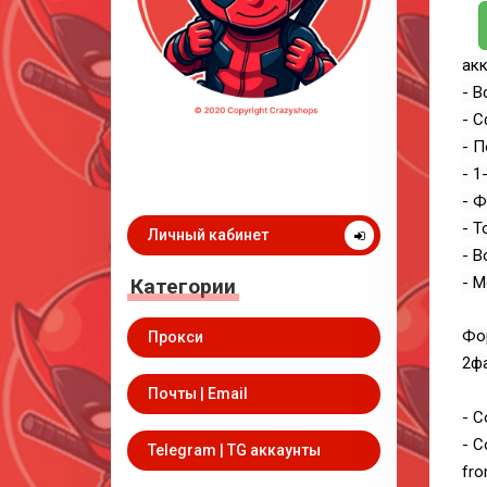
акк
- В
- С
- П
- 1
- Ф
- Т
Личный кабинет
- В
- М
Категории
Фор
Прокси
2фа
Почты | Email
- C
- C
Telegram | TG аккаунты
fro