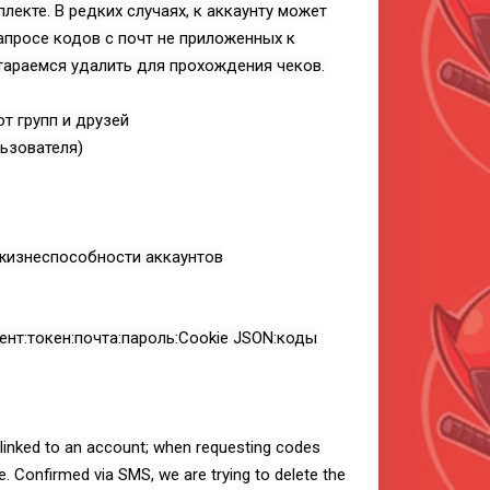
лекте. В редких случаях, к аккаунту может
апросе кодов с почт не приложенных к
тараемся удалить для прохождения чеков.
т групп и друзей
ьзователя)
 жизнеспособности аккаунтов
нт:токен:почта:пароль:Cookie JSON:коды
e linked to an account; when requesting codes
. Confirmed via SMS, we are trying to delete the