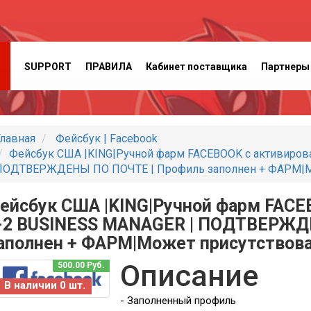
SUPPORT
ПРАВИЛА
Кабинет поставщика
Партнеры
лавная
Фейсбук | Facebook
Фейсбук США |KING|Ручной фарм FACEBOOK с активиров
ПОДТВЕРЖДЕНЫ ПО ПОЧТЕ | Профиль заполнен + ФАРМ|Мож
ейсбук США |KING|Ручной фарм FACE
-2 BUSINESS MANAGER | ПОДТВЕРЖД
аполнен + ФАРМ|Может присутствова
Описание
500.00 Руб.
В наличии 0 шт.
- Заполненный профиль