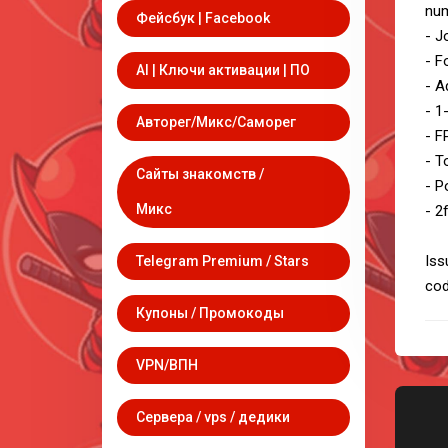
num
Фейсбук | Facebook
- J
- F
AI | Ключи активации | ПО
- A
- 1
Авторег/Микс/Саморег
- F
- T
Сайты знакомств /
- P
Микс
- 2
Iss
Telegram Premium / Stars
cod
Купоны / Промокоды
VPN/ВПН
Сервера / vps / дедики