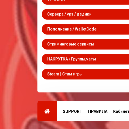
Сервера / vps / дедики
Пополнение / WalletCode
Стриминговые сервисы
НАКРУТКА / Группы,чаты
Steam | Стим игры
SUPPORT
ПРАВИЛА
Кабине