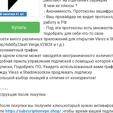
работают на отдельных серверах.
В чем их плюсы ?
- Анонимность. Протоколы зашифр
В наличии 41 шт.
- Ваш провайдер не видит протокол
работу в РФ
Купить
- Под эти протоколы есть множест
подобрать для себя что-то свое.
В сети много различных приложений для открытия Vless и 
p,Hiddify,Clash Verge,V2BOX и т.д )
Безлимитный трафик
На одном ключе может находится неограниченного количест
Удобная панель управления подпиской с помощью которой 
Всего позиций в корзине
дписки, Подобрать ПО, Увидеть использованный вами тра
жду Vless и Shadowsocksи продлевать подписку.
(шт)
Всего товара в корзине
Большой выбор локаций в отличии от конкурентов!
Руб.
Сумма к оплате (без скидок)
------
струкция после покупки:
 После покупки вы получите ключ,который нужно активиров
йте
https://subscriptionvpn.shop/
,чтобы время вашей подпис