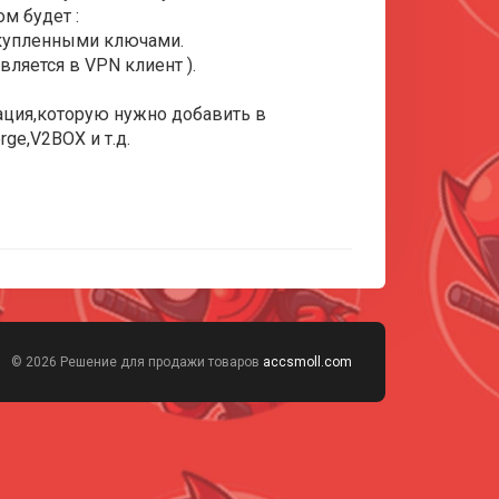
м будет :
 купленными ключами.
ляется в VPN клиент ).
ация,которую нужно добавить в
ge,V2BOX и т.д.
© 2026 Решение для продажи товаров
accsmoll.com