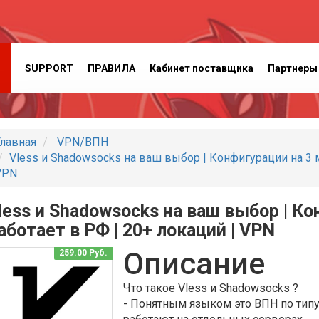
SUPPORT
ПРАВИЛА
Кабинет поставщика
Партнеры
лавная
VPN/ВПН
Vless и Shadowsocks на ваш выбор | Конфигурации на 3 м
VPN
less и Shadowsocks на ваш выбор | Ко
аботает в РФ | 20+ локаций | VPN
Описание
259.00 Руб.
Что такое Vless и Shadowsocks ?
- Понятным языком это ВПН по типу