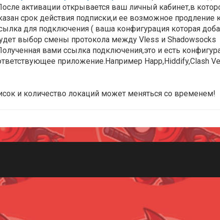
 После активации открывается ваш личный кабинет,в которо
Указан срок действия подписки,и ее возможное продление
Ссылка для подключения ( ваша конфигурация которая добав
Будет выбор смены протокола между Vless и Shadowsocks
 Полученная вами ссылка подключения,это и есть конфигур
ответствующее приложение.Например Happ,Hiddify,Clash Ver
исок и количество локаций может меняться со временем!