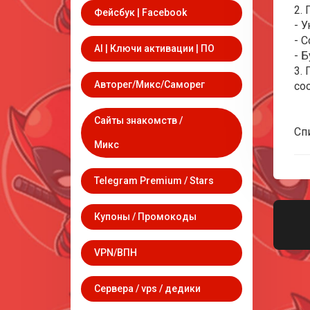
2.
Фейсбук | Facebook
- 
- 
AI | Ключи активации | ПО
- 
3.
Авторег/Микс/Саморег
со
Сайты знакомств /
Сп
Микс
Telegram Premium / Stars
Купоны / Промокоды
VPN/ВПН
Сервера / vps / дедики