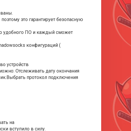
ованы.
, поэтому это гарантирует безопасную
во удобного ПО и каждый сможет
Shadowsocks конфигураций (
во устройств
можно: Отслеживать дату окончания
фик.Выбрать протокол подключения
ать на
ки вступило в силу.