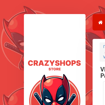
Г
V
Р