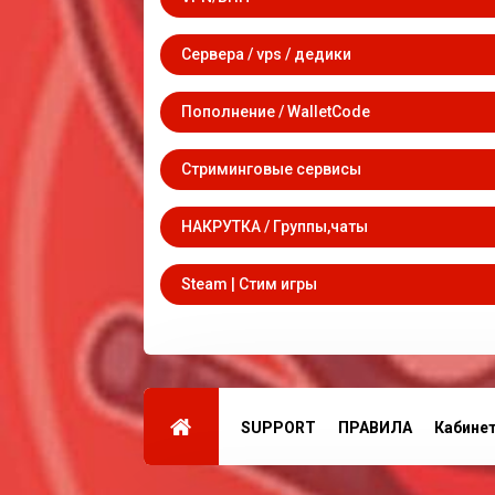
Сервера / vps / дедики
Пополнение / WalletCode
Стриминговые сервисы
НАКРУТКА / Группы,чаты
Steam | Стим игры
SUPPORT
ПРАВИЛА
Кабине