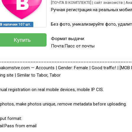
[ПОЧТА В КОМПЛЕКТЕ] | сайт знакомств | Ана
Ручная регистрация на реальных моби
Без фото, уникализируйте фото, удали
В наличии 107 шт.
Формат выдачи:
Купить
Почта:Пасс от почты
__________________________________________________
akomstve.com — Accounts | Gender: Female | Good traffic! | [MOB 
ing site | Similar to Tabor, Tabor
Всего позиций в корзине
(шт)
Всего товара в корзине
ual registration on real mobile devices, mobile IP CIS.
Руб.
Сумма к оплате (без скидок)
photos, make photos unique, remove metadata before uploading.
put format:
il:Pass from email