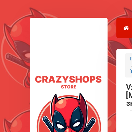
Г
[
V
[
з