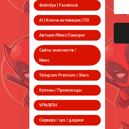
Фейсбук | Facebook
AI | Ключи активации | ПО
Авторег/Микс/Саморег
Сайты знакомств /
Микс
Telegram Premium / Stars
Купоны / Промокоды
VPN/ВПН
Сервера / vps / дедики