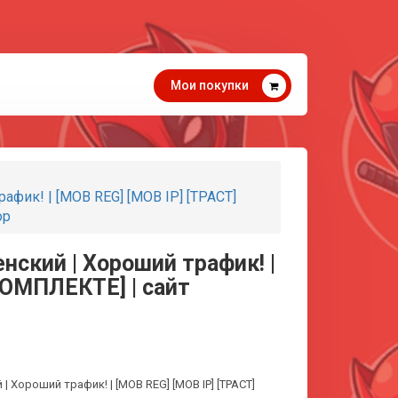
Мои покупки
афик! | [MOB REG] [MOB IP] [ТРАСТ]
ор
нский | Хороший трафик! |
КОМПЛЕКТЕ] | сайт
 Хороший трафик! | [MOB REG] [MOB IP] [ТРАСТ]