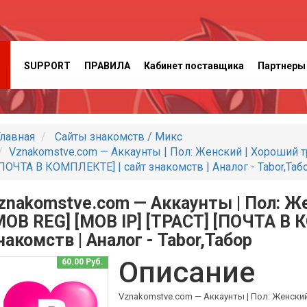
SUPPORT
ПРАВИЛА
Кабинет поставщика
Партнеры
лавная
Сайты знакомств / Микс
Vznakomstve.com — Аккаунты | Пол: Женский | Хороший тр
ПОЧТА В КОМПЛЕКТЕ] | сайт знакомств | Аналог - Tabor,Таб
znakomstve.com — Аккаунты | Пол: Же
MOB REG] [MOB IP] [ТРАСТ] [ПОЧТА В 
накомств | Аналог - Tabor,Табор
Описание
60.00 Руб.
Vznakomstve.com — Аккаунты | Пол: Женский |