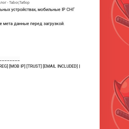
лог - Tabor,Табор
льных устройствах, мобильные IP СНГ
те мета данные перед загрузкой.
________
REG] [MOB IP] [TRUST] [EMAIL INCLUDED] |