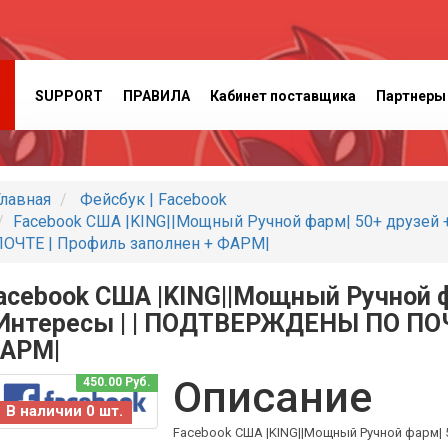
SUPPORT
ПРАВИЛА
Кабинет поставщика
Партнеры
лавная
Фейсбук | Facebook
Facebook США |KING||Мощный Ручной фарм| 50+ друзе
ПОЧТЕ | Профиль заполнен + ФАРМ|
acebook США |KING||Мощный Ручной ф
Интересы | | ПОДТВЕРЖДЕНЫ ПО ПОЧ
АРМ|
Описание
450.00 Руб.
В наличии 0 шт.
Facebook США |KING||Мощный Ручной фарм|