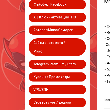
FA
Фейсбук | Facebook
AI | Ключи активации | ПО
- C
Авторег/Микс/Саморег
- R
- C
Сайты знакомств /
-Co
- J
Микс
- F
- A
Telegram Premium / Stars
- 5
- P
Купоны / Промокоды
- I
VPN/ВПН
Iss
Сервера / vps / дедики