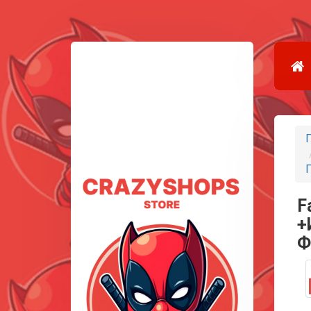
Г
F
+
Ф