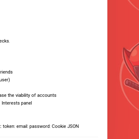
ecks.
riends
 user)
ase the viability of accounts
 Interests panel
t: token: email: password: Cookie JSON