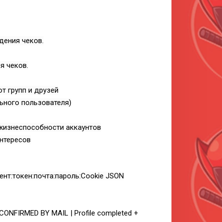
дения чеков.
я чеков.
т групп и друзей
ьного пользователя)
 жизнеспособности аккаунтов
нтересов
нт:токен:почта:пароль:Cookie JSON
| CONFIRMED BY MAIL | Profile completed +