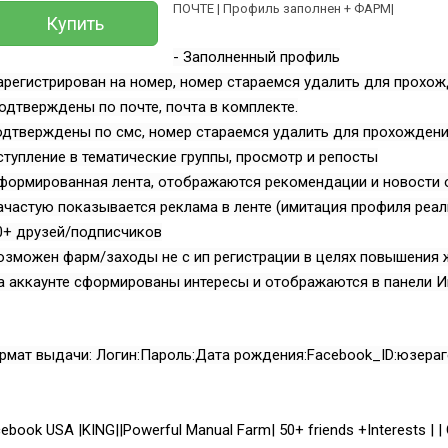
ПОЧТЕ | Профиль заполнен + ФАРМ|
Купить
- Заполненный профиль
арегистрирован на номер, номер стараемся удалить для прохож
одтверждены по почте, почта в комплекте.
дтверждены по смс, номер стараемся удалить для прохождени
ступление в тематические группы, просмотр и репосты
формированная лента, отображаются рекомендации и новости о
ачастую показывается реклама в ленте (имитация профиля реал
0+ друзей/подписчиков
озможен фарм/заходы не с ип регистрации в целях повышения
Всего позиций в корзине
а аккаунте сформированы интересы и отображаются в панели И
(шт)
Всего товара в корзине
Руб.
Сумма к оплате (без скидок)
мат выдачи: Логин:Пароль:Дата рождения:Facebook_ID:юзераге
ebook USA |KING||Powerful Manual Farm| 50+ friends +Interests | 