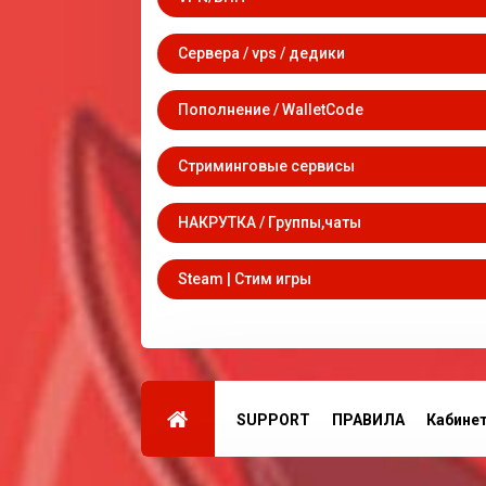
Сервера / vps / дедики
Пополнение / WalletCode
Стриминговые сервисы
НАКРУТКА / Группы,чаты
Steam | Стим игры
SUPPORT
ПРАВИЛА
Кабине