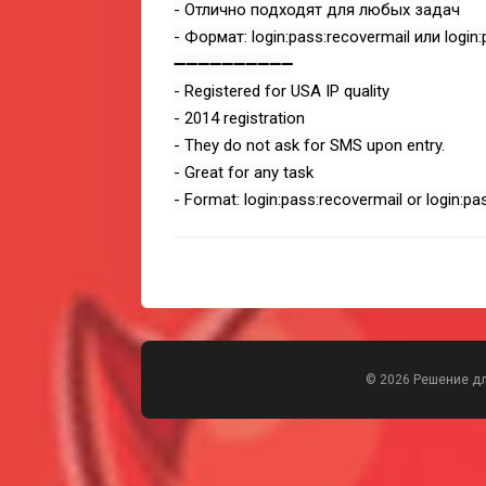
- Отлично подходят для любых задач
- Формат: login:pass:recovermail или login:
➖➖➖➖➖➖➖➖➖➖
- Registered for USA IP quality
- 2014 registration
- They do not ask for SMS upon entry.
- Great for any task
- Format: login:pass:recovermail or login:pa
© 2026 Решение д