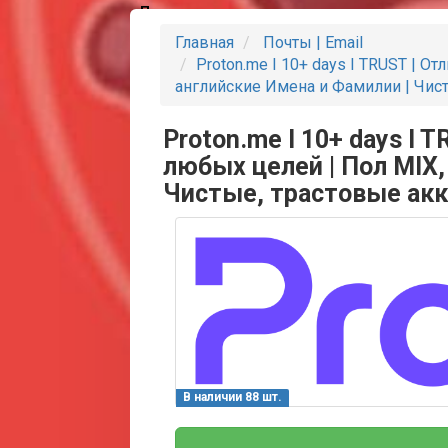
Партнеры
Главная
Почты | Email
Proton.me I 10+ days I TRUST | О
английские Имена и Фамилии | Чис
Proton.me I 10+ days I 
любых целей | Пол MIX,
Чистые, трастовые ак
В наличии 88 шт.