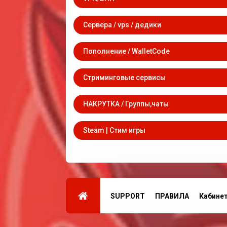
Сервера / vps / дедики
Пополнение / WalletCode
Стриминговые сервисы
НАКРУТКА / Группы,чаты
Steam | Стим игры
SUPPORT
ПРАВИЛА
Кабине