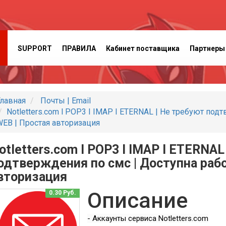
SUPPORT
ПРАВИЛА
Кабинет поставщика
Партнеры
лавная
Почты | Email
Notletters.com l POP3 I IMAP I ETERNAL | Не требуют под
EB | Простая авторизация
otletters.com l POP3 I IMAP I ETERNAL
одтверждения по смс | Доступна рабо
вторизация
Описание
0.30 Руб.
- Аккаунты сервиса Notletters.com