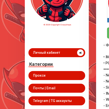
- Ф
Личный кабинет
• I
• P
Категории
➖➖
- N
Прокси
- N
- S
Почты | Email
- I
- W
Telegram | TG аккаунты
- E