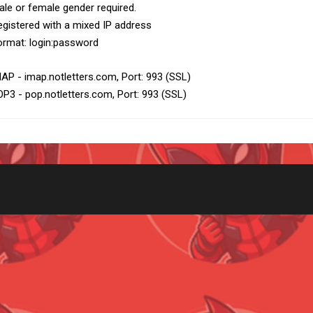
ale or female gender required.
egistered with a mixed IP address
ormat: login:password
MAP - imap.notletters.com, Port: 993 (SSL)
OP3 - pop.notletters.com, Port: 993 (SSL)