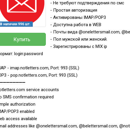
- Не требуют подтверждения по смс
- Простая авторизация
- Активированы IMAP/POP3
В наличии 996 шт.
- Доступна работа в WEB
- Почты вида @onelettersmail.com, @bele
Купить
- Пол мужской или женский.
- Зарегистрированы с MIX ip
ормат: login:password
MAP - imap.notletters.com, Port: 993 (SSL)
OP3 - pop.notletters.com, Port: 993 (SSL)
Всего позиций в корзине
➖➖➖➖➖➖➖➖
(шт)
Всего товара в корзине
otletters.com service accounts
Руб.
Сумма к оплате (без скидок)
o SMS confirmation required
imple authorization
MAP/POP3 enabled
eb access available
mail addresses like @onelettersmail.com, @belettersmail.com, @notl