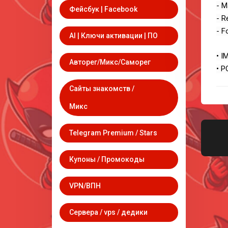
- M
Фейсбук | Facebook
- R
- F
AI | Ключи активации | ПО
• I
Авторег/Микс/Саморег
• P
Сайты знакомств /
Микс
Telegram Premium / Stars
Купоны / Промокоды
VPN/ВПН
Сервера / vps / дедики