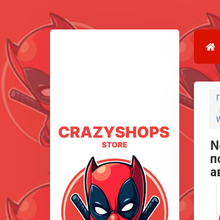
Г
W
N
п
а