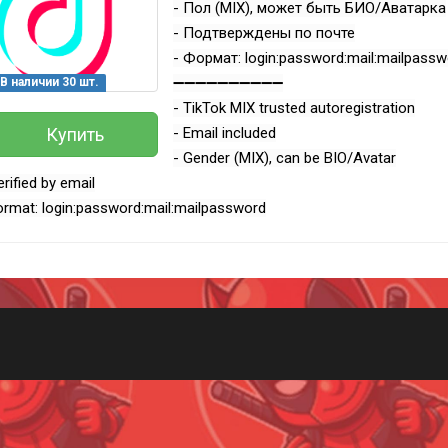
- Пол (MIX), может быть БИО/Аватарка
- Подтверждены по почте
- Формат: login:password:mail:mailpass
➖➖➖➖➖➖➖➖➖➖
В наличии 30 шт.
- TikTok MIX trusted autoregistration
- Email included
Купить
- Gender (MIX), can be BIO/Avatar
erified by email
ormat: login:password:mail:mailpassword
Всего позиций в корзине
(шт)
Всего товара в корзине
Руб.
Сумма к оплате (без скидок)