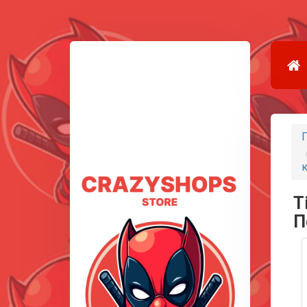
Г
T
П