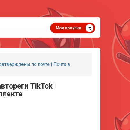
Мои покупки
 Подтверждены по почте | Почта в
автореги TikTok |
плекте