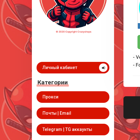
- V
- F
Личный кабинет
Категории
Прокси
Почты | Email
Telegram | TG аккаунты