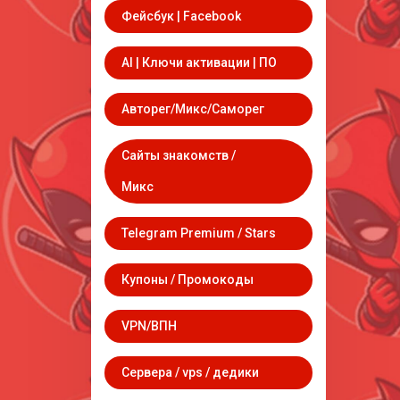
Фейсбук | Facebook
AI | Ключи активации | ПО
Авторег/Микс/Саморег
Сайты знакомств /
Микс
Telegram Premium / Stars
Купоны / Промокоды
VPN/ВПН
Сервера / vps / дедики