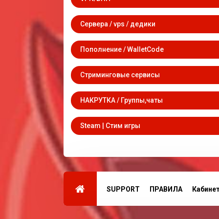
Сервера / vps / дедики
Пополнение / WalletCode
Стриминговые сервисы
НАКРУТКА / Группы,чаты
Steam | Стим игры
SUPPORT
ПРАВИЛА
Кабине