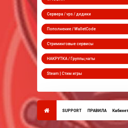
Сервера / vps / дедики
Пополнение / WalletCode
Стриминговые сервисы
НАКРУТКА / Группы,чаты
Steam | Стим игры
SUPPORT
ПРАВИЛА
Кабине