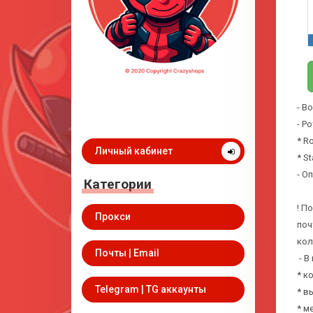
- В
- Р
* R
Личный кабинет
* S
- О
Категории
! П
Прокси
поч
кол
Почты | Email
- В
* к
Telegram | TG аккаунты
* в
* м