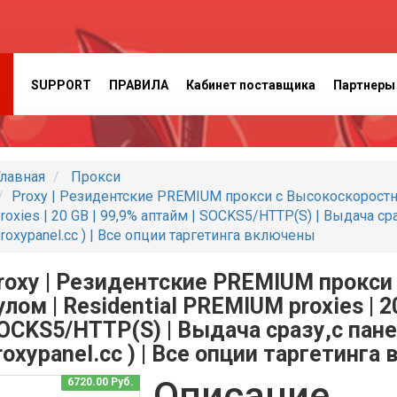
SUPPORT
ПРАВИЛА
Кабинет поставщика
Партнеры
лавная
Прокси
Proxy | Резидентские PREMIUM прокси с Высокоскоростн
roxies | 20 GB | 99,9% аптайм | SOCKS5/HTTP(S) | Выдача с
roxypanel.cc ) | Все опции таргетинга включены
roxy | Резидентские PREMIUM прокс
улом | Residential PREMIUM proxies | 2
OCKS5/HTTP(S) | Выдача сразу,с пан
roxypanel.cc ) | Все опции таргетинг
Описание
6720.00 Руб.