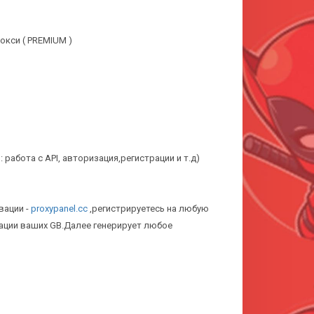
окси ( PREMIUM )
 : работа с API, авторизация,регистрации и т.д)
вации -
proxypanel.cc
,регистрируетесь на любую
вации ваших GB.Далее генерирует любое