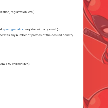
ization, registration, etc.)
el -
proxypanel.cc
, register with any email (no
enerates any number of proxies of the desired country.
 from 1 to 120 minutes)