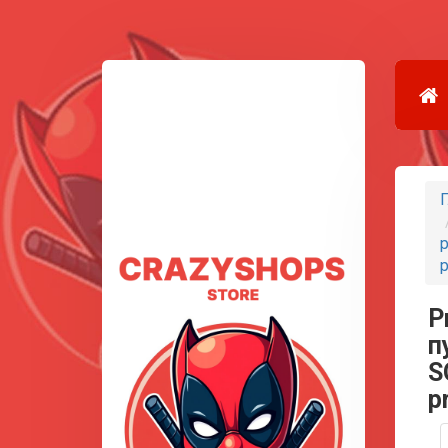
Г
p
p
P
п
S
p