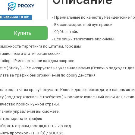
В наличии 10 шт.
- Премиальные по качеству Резидентские пр
- Высокоскоростной пул прокси.
- 99,9% аптайм.
Купить
- Все опции таргетинга включены.
озможность таргетинга по штатам, городам
отационные и статические сессии :
otating - IP меняется при каждом запросе
tatic ( Sticky ) - IP фиксируется на указанное время (Отлично подходят для
плата за трафик без ограничения по сроку действия.
осле оплаты вы сразу получаете Ключ и далее переходите в панель акти
ту ( подтверждение не требуется ) и вводите купленный ключ для акти
ичество прокси нужной страны.
 панели управления вы сможете :
онтролировать трафик
ыбирать страны,города,штаты,zip код
енять протокол - HTTP(S) / SOCKS5