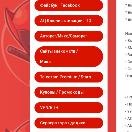
Фейсбук | Facebook
* в
* в
* в
AI | Ключи активации | ПО
Исп
Авторег/Микс/Саморег
• В
• SM
Сайты знакомств /
• Б
Микс
• С
• G
Эти
Telegram Premium / Stars
Купоны / Промокоды
- P
- H
VPN/ВПН
- 99
- Al
Сервера / vps / дедики
- Ab