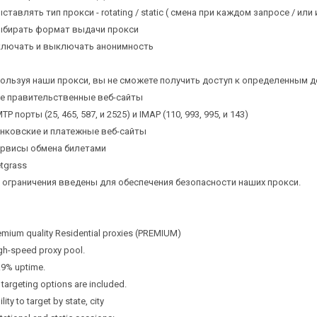
ыставлять тип прокси - rotating / static ( смена при каждом запросе / или
ыбирать формат выдачи прокси
Всего позиций в корзине
ключать и выключать анонимность
(шт)
Всего товара в корзине
Руб.
Сумма к оплате (без скидок)
ользуя наши прокси, вы не сможете получить доступ к определенным д
се правительственные веб-сайты
TP порты (25, 465, 587, и 2525) и IMAP (110, 993, 995, и 143)
анковские и платежные веб-сайты
ервисы обмена билетами
etgrass
 ограничения введены для обеспечения безопасности наших прокси.
remium quality Residential proxies (PREMIUM)
igh-speed proxy pool.
.9% uptime.
l targeting options are included.
ility to target by state, city