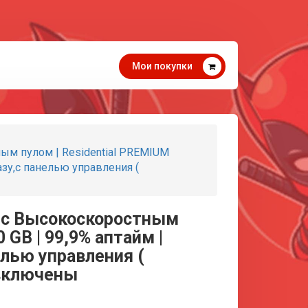
Мои покупки
ым пулом | Residential PREMIUM
разу,с панелью управления (
и с Высокоскоростным
0 GB | 99,9% аптайм |
елью управления (
а включены