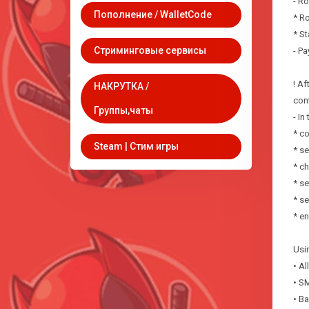
- Ro
Пополнение / WalletCode
* Ro
* St
Стриминговые сервисы
- Pa
! Af
НАКРУТКА /
conf
Группы,чаты
- In
* co
Steam | Стим игры
* se
* c
* se
* se
* e
Usin
• A
• SM
• B