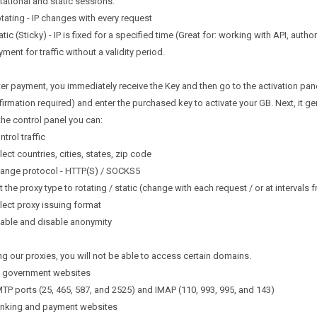
tational and static sessions:
tating - IP changes with every request
atic (Sticky) - IP is fixed for a specified time (Great for: working with API, author
yment for traffic without a validity period.
ter payment, you immediately receive the Key and then go to the activation pan
irmation required) and enter the purchased key to activate your GB. Next, it g
 the control panel you can:
ntrol traffic
lect countries, cities, states, zip code
hange protocol - HTTP(S) / SOCKS5
t the proxy type to rotating / static (change with each request / or at intervals
lect proxy issuing format
nable and disable anonymity
g our proxies, you will not be able to access certain domains.
ll government websites
TP ports (25, 465, 587, and 2525) and IMAP (110, 993, 995, and 143)
anking and payment websites