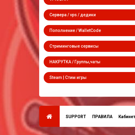
Сервера / vps / дедики
Пополнение / WalletCode
Стриминговые сервисы
НАКРУТКА / Группы,чаты
Steam | Стим игры
SUPPORT
ПРАВИЛА
Кабине