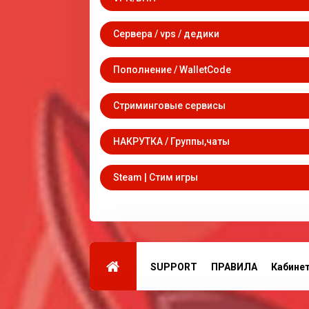
Сервера / vps / дедики
Пополнение / WalletCode
Стриминговые сервисы
НАКРУТКА / Группы,чаты
Steam | Стим игры
SUPPORT
ПРАВИЛА
Кабине