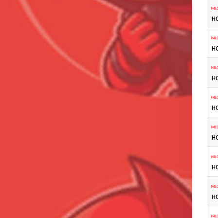
н
н
н
н
н
н
н