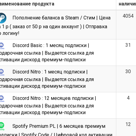
аименование продукта
наличи
4054
Пополнение баланса в Steam / Стим | Цена
 1 р ( заказ от 50 р на один аккаунт ) | Отправка
о логину!
31
Discord Basic : 1 месяц подписки |
одарочная ссылка | Выдается ссылка для
ктивации дискорд премиум-подписки
30
Discord Nitro : 1 месяц подписки |
одарочная ссылка | Выдается ссылка для
ктивации дискорд премиум-подписки
Всего позиций в корзине
4
Discord Nitro : 12 месяцев подписки |
(шт)
Всего товара в корзине
одарочная ссылка | Выдается ссылка для
Руб.
Сумма к оплате (без скидок)
ктивации дискорд премиум-подписки
12
Spotify Premium PL | 6 месяцев премиум
одписки | Spotify Code / Цифровой код активации