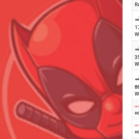
Ra
1
W
3
W
8
W
н
н