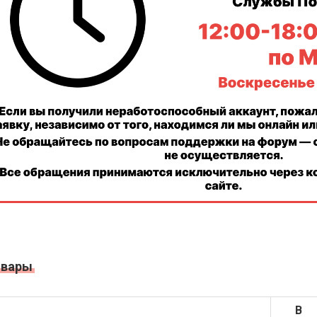
овары
В