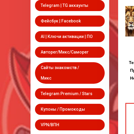
Telegram | TG аккаунты
Фейсбук | Facebook
AI | Ключи активации | ПО
Авторег/Микс/Саморег
Техпод
Сайты знакомств /
Приним
Новост
Микс
Telegram Premium / Stars
Купоны / Промокоды
VPN/ВПН