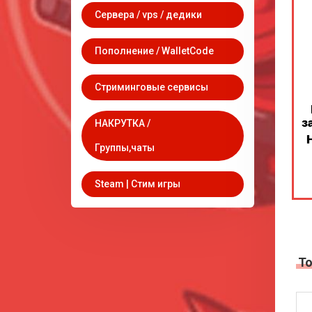
Сервера / vps / дедики
Пополнение / WalletCode
Стриминговые сервисы
НАКРУТКА /
Группы,чаты
Steam | Стим игры
Т