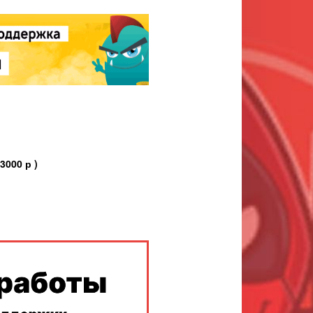
000 р )