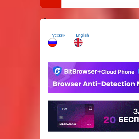
Партнеры
Русский
E
nglish