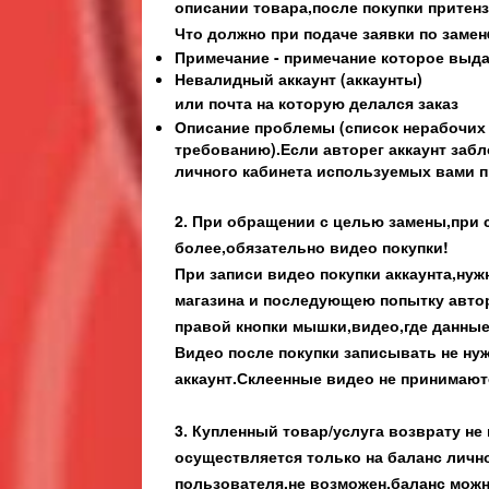
описании товара,после покупки притен
Что должно при подаче заявки по заме
Примечание - примечание которое выдал
Невалидный аккаунт (аккаунты)
или почта на которую делался заказ
Описание проблемы (список нерабочих а
требованию).
Если авторег аккаунт заб
личного кабинета используемых вами п
2. При обращении с целью замены,при 
более,обязательно видео покупки!
При записи видео покупки аккаунта,нуж
магазина и последующею попытку автор
правой кнопки мышки,видео,где данные
Видео после покупки записывать не ну
аккаунт.Склеенные видео не принимают
3. Купленный товар/услуга возврату не 
осуществляется только на баланс лично
пользователя,не возможен,баланс можно