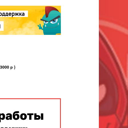
000 р )