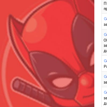
П
п
з
О
з
д
P
з
з
д