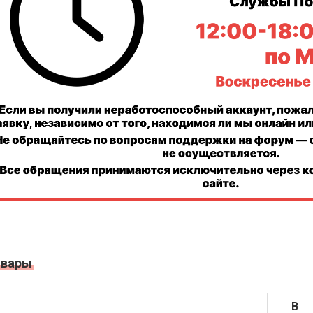
овары
В