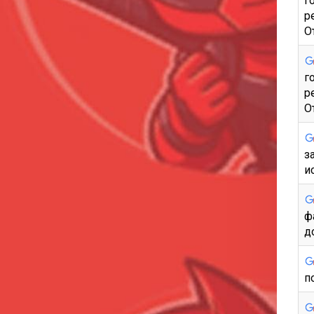
г
р
О
г
р
О
з
и
ф
д
п