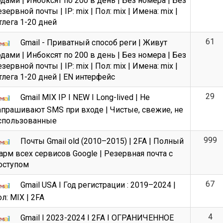
одами | Инбоксят по 200 в день | Без номера | Без
езервной почты | IP: mix | Пол: mix | Имена: mix |
тлега 1-20 дней
61
Gmail - Приватный способ реги | Живут
одами | Инбоксят по 200 в день | Без номера | Без
езервной почты | IP: mix | Пол: mix | Имена: mix |
тлега 1-20 дней | EN интерфейс
29
Gmail MIX IP I NEW I Long-lived | Не
апрашивают SMS при входе | Чистые, свежие, не
спользованные
999
Почты Gmail old (2010–2015) | 2FA | Полный
арм всех сервисов Google | Резервная почта с
оступом
67
Gmail USA I Год регистрации : 2019–2024 |
ол: MIX | 2FA
4
Gmail I 2023-2024 I 2FA I ОГРАНИЧЕННОЕ