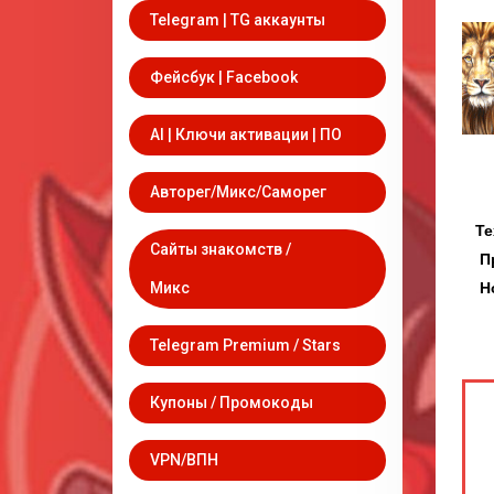
Telegram | TG аккаунты
Фейсбук | Facebook
AI | Ключи активации | ПО
Авторег/Микс/Саморег
Техпод
Сайты знакомств /
Приним
Новост
Микс
Telegram Premium / Stars
Купоны / Промокоды
VPN/ВПН