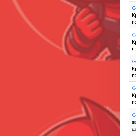
К
п
К
п
К
п
К
п
з
д