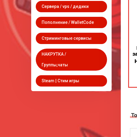
Сервера / vps / дедики
Пополнение / WalletCode
Стриминговые сервисы
НАКРУТКА /
Группы,чаты
Steam | Стим игры
Т