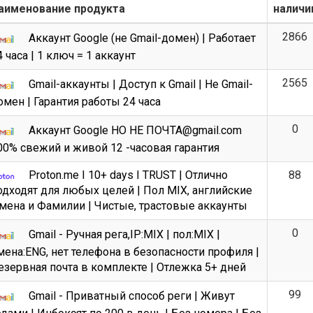
аименование продукта
наличи
2866
Аккаунт Google (не Gmail-домен) | Работает
4 часа | 1 ключ = 1 аккаунт
2565
Gmail-аккаунты | Доступ к Gmail | Не Gmail-
омен | Гарантия работы 24 часа
0
Аккаунт Google НО НЕ ПОЧТА@gmail.com
00% свежий и живой 12 -часовая гарантия
Proton.me I 10+ days I TRUST | Отлично
88
одходят для любых целей | Пол MIX, английские
мена и Фамилии | Чистые, трастовые аккаунты
Всего позиций в корзине
(шт)
Всего товара в корзине
0
Gmail - Ручная рега,IP:MIX | пол:MIX |
Руб.
Сумма к оплате (без скидок)
мена:ENG, нет телефона в безопасности профиля |
езервная почта в комплекте | Отлежка 5+ дней
99
Gmail - Приватный способ реги | Живут