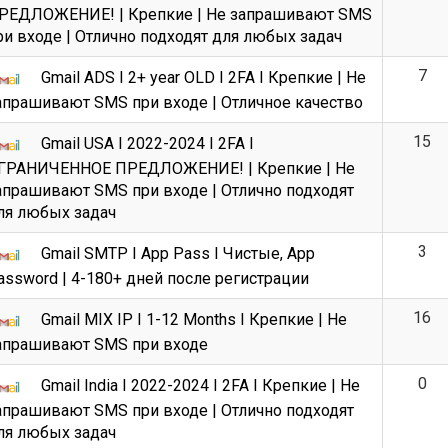
РЕДЛОЖЕНИЕ! | Крепкие | Не запрашивают SMS
ри входе | Отлично подходят для любых задач
7
Gmail ADS I 2+ year OLD I 2FA I Крепкие | Не
апрашивают SMS при входе | Отличное качество
15
Gmail USA I 2022-2024 I 2FA I
ГРАНИЧЕННОЕ ПРЕДЛОЖЕНИЕ! | Крепкие | Не
апрашивают SMS при входе | Отлично подходят
ля любых задач
3
Gmail SMTP I App Pass I Чистые, App
assword | 4-180+ дней после регистрации
16
Gmail MIX IP I 1-12 Months I Крепкие | Не
апрашивают SMS при входе
0
Gmail India I 2022-2024 I 2FA I Крепкие | Не
апрашивают SMS при входе | Отлично подходят
ля любых задач