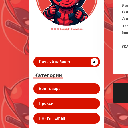
В з
1) 
2) 
Пис
бол
НА
УК
Личный кабинет
Категории
Все товары
Прокси
Почты | Email