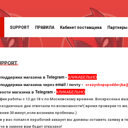
SUPPORT
ПРАВИЛА
Кабинет поставщика
Партнеры
UPPORT
поддержка магазина в Telegram -
КЛИКАБЕЛЬНО
поддержка магазина через email /
почту -
crazyshopspodderjka
ости магазина в Telegram -
КЛИКАБЕЛЬНО
фик работы с 12 до 18 ч по Московскому времени. Вос
кресенье вых
раздничные дни отвечаем по возможности!( время проверки то же,
ении 30 минут,если возникли проблемы.)
и у вас попался нерабочий аккаунт вы должны оставить заявку в те
че в замене вам будет отказано!