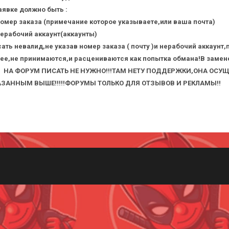
аявке должно быть :
номер заказа (примечание которое указываете,или ваша почта)
нерабочий аккаунт(аккаунты)
ать невалид,не указав номер заказа ( почту )и нерабочий аккаунт,
ее,не принимаются,и расцениваются как попытка обмана!В замене
 ФОРУМ ПИСАТЬ НЕ НУЖНО!!!ТАМ НЕТУ ПОДДЕРЖКИ,ОНА ОСУЩЕ
АЗАННЫМ ВЫШЕ!!!!!ФОРУМЫ ТОЛЬКО ДЛЯ ОТЗЫВОВ И РЕКЛАМЫ!!
Всего позиций в корзине
(шт)
Всего товара в корзине
Руб.
Сумма к оплате (без скидок)