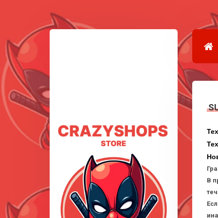
S
Тех
Тех
Нов
Гра
В п
теч
Есл
ина