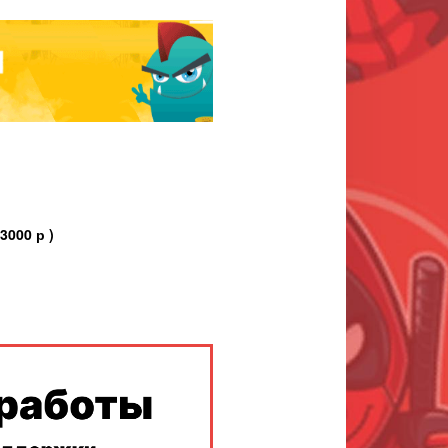
000 р )