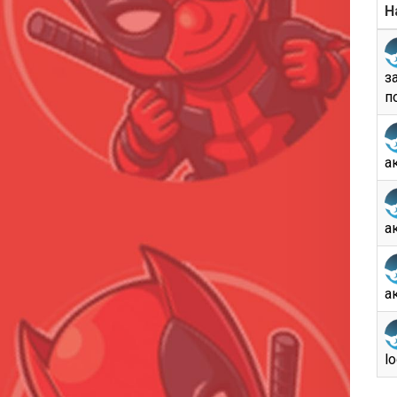
Н
за
п
ак
ак
ак
l