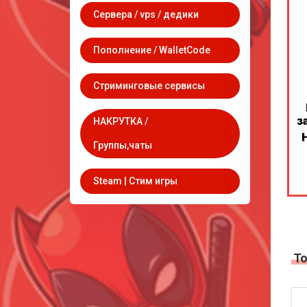
Сервера / vps / дедики
Пополнение / WalletCode
Стриминговые сервисы
НАКРУТКА /
Группы,чаты
Steam | Стим игры
Т