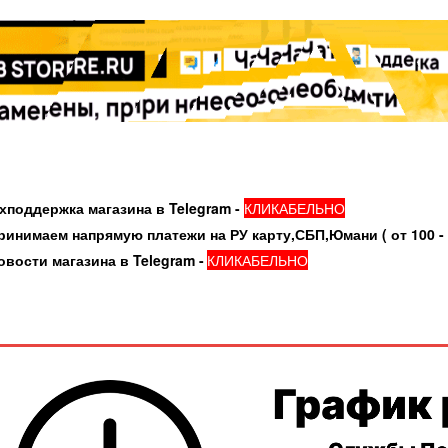
держка магазина в Telegram -
КЛИКАБЕЛЬНО
аем напрямую платежи на РУ карту,СБП,Юмани ( от 100 - 3
и магазина в Telegram -
КЛИКАБЕЛЬНО
Всего позиций в корзине
(шт)
Всего товара в корзине
Руб.
Сумма к оплате (без скидок)