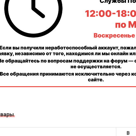
овары
В