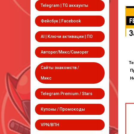
Telegram | TG аккаунты
Фейсбук | Facebook
AI | Ключи активации | ПО
Авторег/Микс/Саморег
Техпод
Сайты знакомств /
Приним
Новост
Микс
Telegram Premium / Stars
Купоны / Промокоды
VPN/ВПН