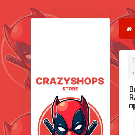
Г
В
R
п