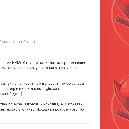
Ссылка на образ )
ителями NVMe.Отлично подходит для размещения
кси.Вложенная виртуализация отключена на
ам нужно написать нам и указать номер заказа
 сервер и мы выдадим login:pass.
ходной день)
ам по e-mail адресам и исходящие DDoS-атаки
лнительно уточнить. Исходя из конкретного ПО