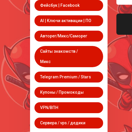
Фейсбук | Facebook
AI | Ключи активации | ПО
Авторег/Микс/Саморег
Сайты знакомств /
Микс
Telegram Premium / Stars
Купоны / Промокоды
VPN/ВПН
Сервера / vps / дедики