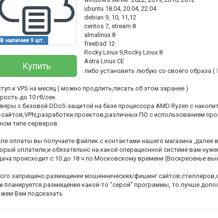
ubuntu 18.04, 20.04, 22.04
debian 9, 10, 11,12
centos 7, stream 8
almalinux 8
В наличии 9 шт.
freebsd 12
Rocky Linux 9,Rocky Linux 8
Astra Linux CE
Купить
либо установить любую со своего образа (
туп к VPS на месяц ( можно продлить,писать об этом заранее )
рость до 10 гб/сек
веры с базовой DDoS-защитой на базе процессора AMD Ryzen с накоп
-сайтов,VPN,разработки проектов,различных ПО с использованием про
ном типе серверов.
Всего позиций в корзине
(шт)
Всего товара в корзине
ле оплаты вы получаете файлик с контактами нашего магазина ,далее в
орый оплатили,и обязательно на какой операционной системе вам нужен
Руб.
Сумма к оплате (без скидок)
ача происходит с 10 до 18 ч по Московскому времени (Воскресенье вы
ого запрещено размещение мошеннических/фишинг сайтов,стиллеров,сп
и планируется размещение какой-то "серой" программы, то лучше допо
жем Вам подсказать