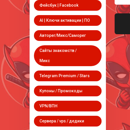
Фейсбук | Facebook
AI | Ключи активации | ПО
Авторег/Микс/Саморег
Сайты знакомств /
Микс
Telegram Premium / Stars
Купоны / Промокоды
VPN/ВПН
Сервера / vps / дедики