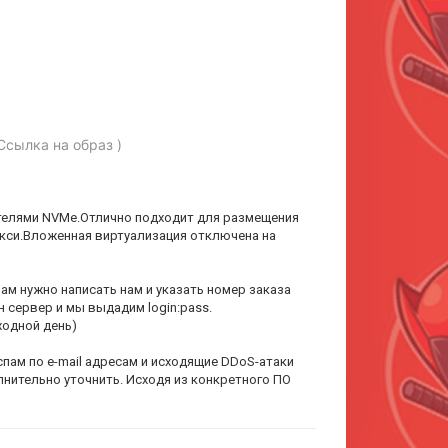
Ссылка на образ )
ителями NVMe.Отлично подходит для размещения
кси.Вложенная виртуализация отключена на
ам нужно написать нам и указать номер заказа
 сервер и мы выдадим login:pass.
ходной день)
ам по e-mail адресам и исходящие DDoS-атаки
лнительно уточнить. Исходя из конкретного ПО