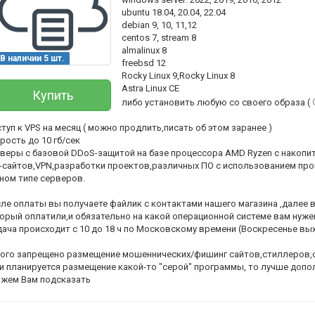
ubuntu 18.04, 20.04, 22.04
debian 9, 10, 11,12
centos 7, stream 8
almalinux 8
В наличии 5 шт.
freebsd 12
Rocky Linux 9,Rocky Linux 8
Astra Linux CE
Купить
либо установить любую со своего образа (
туп к VPS на месяц ( можно продлить,писать об этом заранее )
рость до 10 гб/сек
веры с базовой DDoS-защитой на базе процессора AMD Ryzen с накоп
-сайтов,VPN,разработки проектов,различных ПО с использованием про
ном типе серверов.
Всего позиций в корзине
(шт)
Всего товара в корзине
ле оплаты вы получаете файлик с контактами нашего магазина ,далее в
орый оплатили,и обязательно на какой операционной системе вам нужен
Руб.
Сумма к оплате (без скидок)
ача происходит с 10 до 18 ч по Московскому времени (Воскресенье вы
ого запрещено размещение мошеннических/фишинг сайтов,стиллеров,сп
и планируется размещение какой-то "серой" программы, то лучше допо
жем Вам подсказать