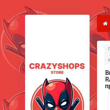
Г
с
В
R
п