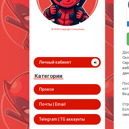
Дос
Ско
Личный кабинет
Сер
веб
дан
Категории
Пос
кот
Прокси
Выд
Почты | Email
Стр
Есл
смо
Telegram | TG аккаунты