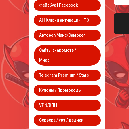
Фейсбук | Facebook
AI | Ключи активации | ПО
Авторег/Микс/Саморег
Сайты знакомств /
Микс
Telegram Premium / Stars
Купоны / Промокоды
VPN/ВПН
Сервера / vps / дедики