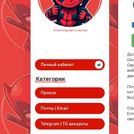
Дос
Ско
Личный кабинет
Сер
веб
дан
Категории
Пос
кот
Прокси
Выд
Почты | Email
Стр
Есл
смо
Telegram | TG аккаунты