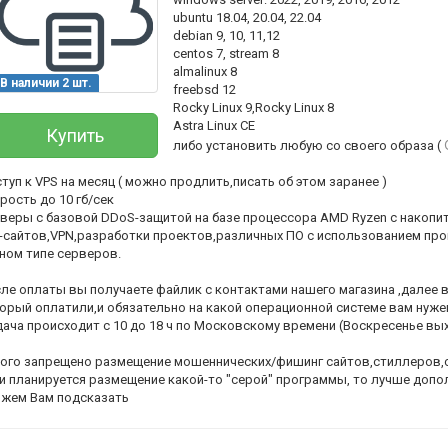
ubuntu 18.04, 20.04, 22.04
debian 9, 10, 11,12
centos 7, stream 8
almalinux 8
В наличии 2 шт.
freebsd 12
Rocky Linux 9,Rocky Linux 8
Astra Linux CE
Купить
либо установить любую со своего образа (
туп к VPS на месяц ( можно продлить,писать об этом заранее )
рость до 10 гб/сек
веры с базовой DDoS-защитой на базе процессора AMD Ryzen с накоп
-сайтов,VPN,разработки проектов,различных ПО с использованием про
ном типе серверов.
Всего позиций в корзине
(шт)
Всего товара в корзине
ле оплаты вы получаете файлик с контактами нашего магазина ,далее в
орый оплатили,и обязательно на какой операционной системе вам нужен
Руб.
Сумма к оплате (без скидок)
ача происходит с 10 до 18 ч по Московскому времени (Воскресенье вы
ого запрещено размещение мошеннических/фишинг сайтов,стиллеров,сп
и планируется размещение какой-то "серой" программы, то лучше допо
жем Вам подсказать