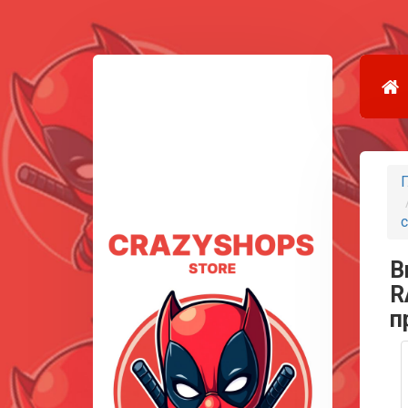
Г
с
В
R
п