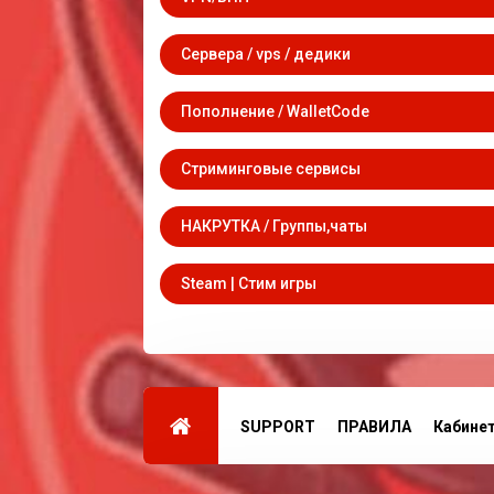
Сервера / vps / дедики
Пополнение / WalletCode
Стриминговые сервисы
НАКРУТКА / Группы,чаты
Steam | Стим игры
SUPPORT
ПРАВИЛА
Кабине