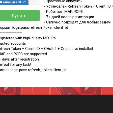
- Трастовые аккаунты
В наличии 250 шт.
- Установлен Refresh Token + Client IID 
- Работает IMAP, POP3
Купить
- 7+ дней после регистрации
- Отлично подходят для любых задач!
ормат: login:pass:refresh_token:client_id
➖➖➖➖➖➖➖➖
egistered with high-quality MIX IPs
rusted accounts
efresh Token + Client IID + OAuth2 + Graph Live installed
MAP and POP3 are supported
+ days after registration
erfect for any task!
Всего позиций в корзине
ormat: login:pass:refresh_token:client_id
(шт)
Всего товара в корзине
Руб.
Сумма к оплате (без скидок)