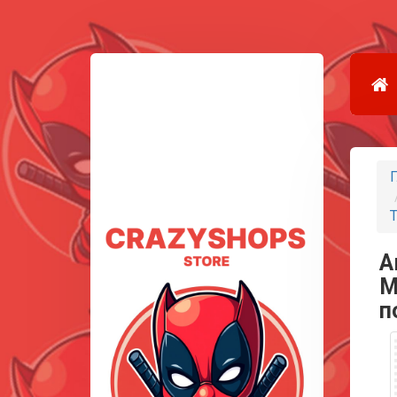
Г
Т
А
M
п