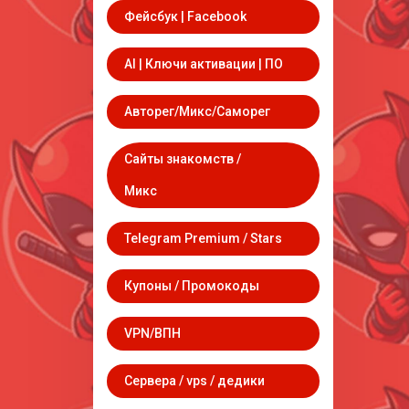
Фейсбук | Facebook
AI | Ключи активации | ПО
Авторег/Микс/Саморег
Сайты знакомств /
Микс
Telegram Premium / Stars
Купоны / Промокоды
VPN/ВПН
Сервера / vps / дедики