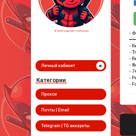
- Ф
➖➖
- R
- T
- R
- I
Личный кабинет
- 7
- P
Категории
- F
Прокси
Почты | Email
Telegram | TG аккаунты