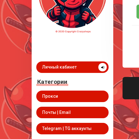
Личный кабинет
Категории
Прокси
Почты | Email
Telegram | TG аккаунты