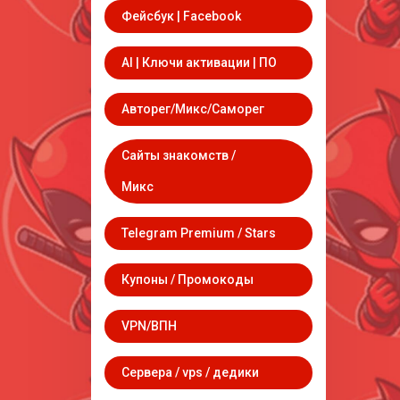
Фейсбук | Facebook
AI | Ключи активации | ПО
Авторег/Микс/Саморег
Сайты знакомств /
Микс
Telegram Premium / Stars
Купоны / Промокоды
VPN/ВПН
Сервера / vps / дедики