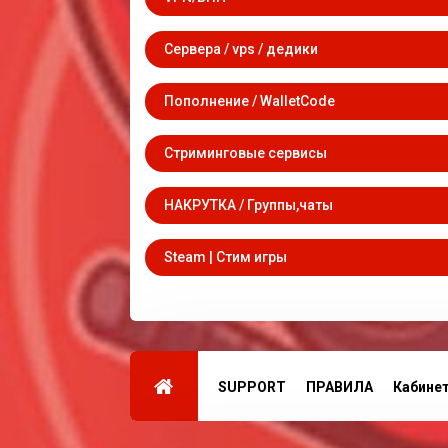
Сервера / vps / дедики
Пополнение / WalletCode
Стриминговые сервисы
НАКРУТКА / Группы,чаты
Steam | Стим игры
SUPPORT
ПРАВИЛА
Кабине