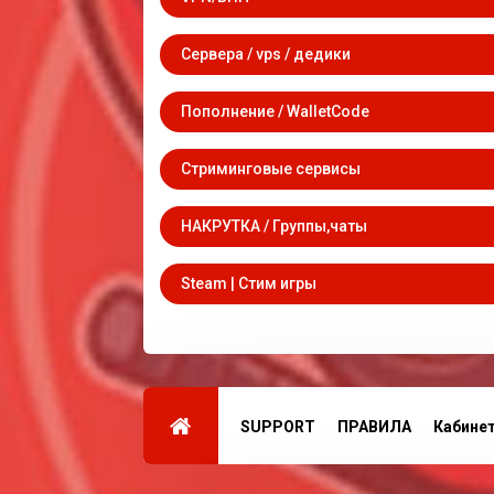
Сервера / vps / дедики
Пополнение / WalletCode
Стриминговые сервисы
НАКРУТКА / Группы,чаты
Steam | Стим игры
SUPPORT
ПРАВИЛА
Кабине