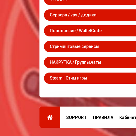
Сервера / vps / дедики
Пополнение / WalletCode
Стриминговые сервисы
НАКРУТКА / Группы,чаты
Steam | Стим игры
SUPPORT
ПРАВИЛА
Кабине