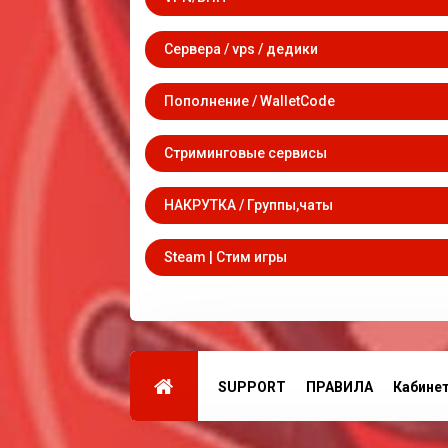
Сервера / vps / дедики
Пополнение / WalletCode
Стриминговые сервисы
НАКРУТКА / Группы,чаты
Steam | Стим игры
SUPPORT
ПРАВИЛА
Кабине