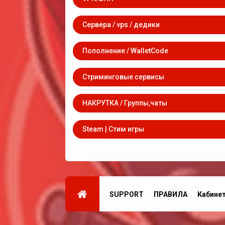
Сервера / vps / дедики
Пополнение / WalletCode
Стриминговые сервисы
НАКРУТКА / Группы,чаты
Steam | Стим игры
SUPPORT
ПРАВИЛА
Кабине