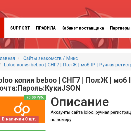
SUPPORT
ПРАВИЛА
Кабинет поставщика
Партнеры
лавная
Сайты знакомств / Микс
Loloo копия beboo | СНГ7 | Пол:Ж | моб IP | Ручная реги
oloo копия beboo | СНГ7 | Пол:Ж | моб 
очта:Пароль:КукиJSON
Описание
70.00 Руб.
Аккаунты сайта loloo, ручная регистра
В наличии 0 шт.
по номеру