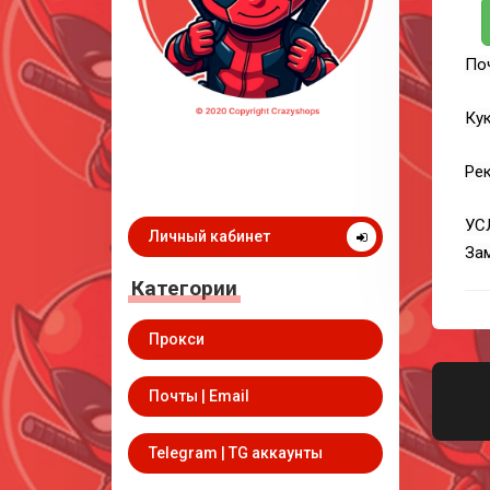
По
Кук
Ре
УС
Личный кабинет
За
Категории
Прокси
Почты | Email
Telegram | TG аккаунты