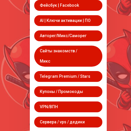
Фейсбук | Facebook
AI | Ключи активации | ПО
Авторег/Микс/Саморег
Сайты знакомств /
Микс
Telegram Premium / Stars
Купоны / Промокоды
VPN/ВПН
Сервера / vps / дедики