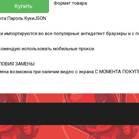
Формат товара:
Купить
чта:Пароль:КукиJSON
и импортируются во все популярные антидетект браузеры и с п
комендую использовать мобильные прокси.
ЛОВИЯ ЗАМЕНЫ:
мена возможна при наличии видео с экрана С МОМЕНТА ПОКУП
Всего позиций в корзине
(шт)
Всего товара в корзине
Руб.
Сумма к оплате (без скидок)