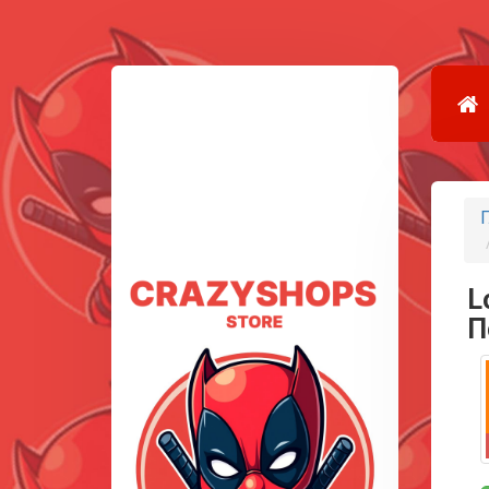
Г
L
П