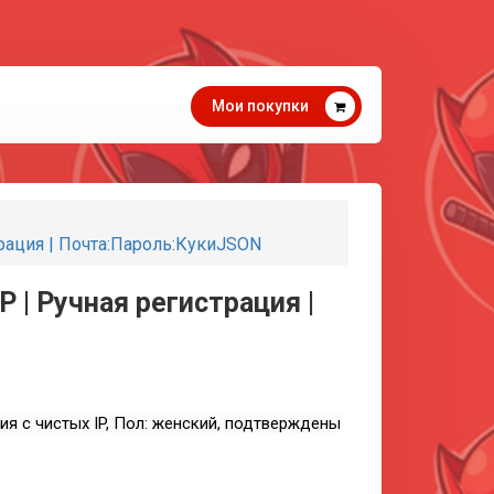
Мои покупки
страция | Почта:Пароль:КукиJSON
IP | Ручная регистрация |
ция с чистых IP, Пол: женский, подтверждены