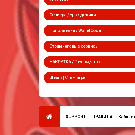
Сервера / vps / дедики
Пополнение / WalletCode
Стриминговые сервисы
НАКРУТКА / Группы,чаты
Steam | Стим игры
SUPPORT
ПРАВИЛА
Кабине