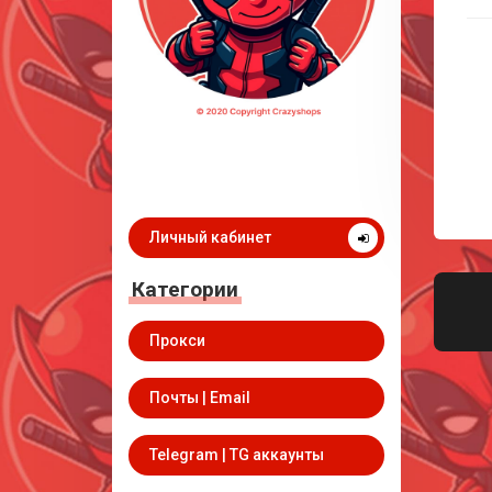
Личный кабинет
Категории
Прокси
Почты | Email
Telegram | TG аккаунты