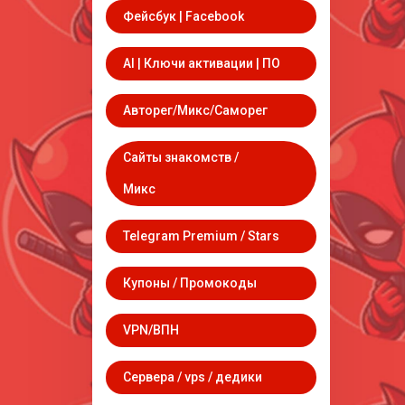
Фейсбук | Facebook
AI | Ключи активации | ПО
Авторег/Микс/Саморег
Сайты знакомств /
Микс
Telegram Premium / Stars
Купоны / Промокоды
VPN/ВПН
Сервера / vps / дедики