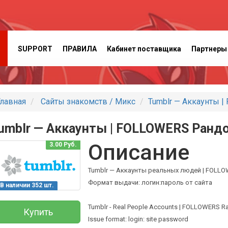
SUPPORT
ПРАВИЛА
Кабинет поставщика
Партнеры
лавная
Сайты знакомств / Микс
Tumblr — Аккаунты |
umblr — Аккаунты | FOLLOWERS Рандо
Описание
3.00 Руб.
Tumblr — Аккаунты реальных людей | FOLLO
Формат выдачи: логин:пароль от сайта
В наличии 352 шт.
Tumblr - Real People Accounts | FOLLOWERS R
Купить
Issue format: login: site password