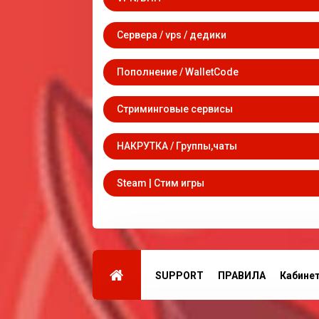
Сервера / vps / дедики
Пополнение / WalletCode
Стриминговые сервисы
НАКРУТКА / Группы,чаты
Steam | Стим игры
SUPPORT
ПРАВИЛА
Кабине