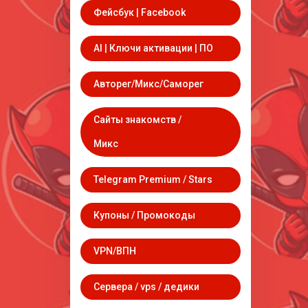
Фейсбук | Facebook
AI | Ключи активации | ПО
Авторег/Микс/Саморег
Сайты знакомств /
Микс
Telegram Premium / Stars
Купоны / Промокоды
VPN/ВПН
Сервера / vps / дедики