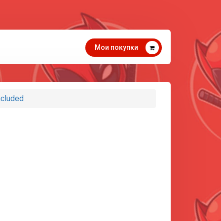
Мои покупки
ncluded