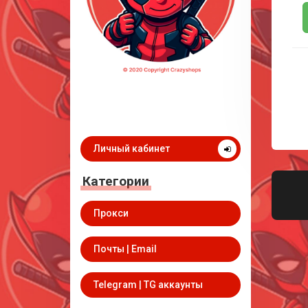
Личный кабинет
Категории
Прокси
Почты | Email
Telegram | TG аккаунты