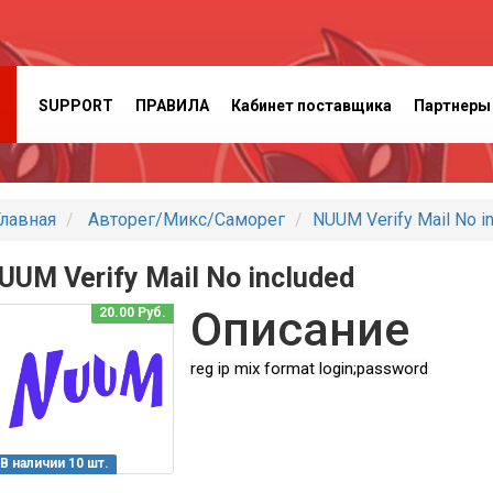
SUPPORT
ПРАВИЛА
Кабинет поставщика
Партнеры
лавная
Авторег/Микс/Саморег
NUUM Verify Mail No i
UUM Verify Mail No included
Описание
20.00 Руб.
reg ip mix format login;password
В наличии 10 шт.