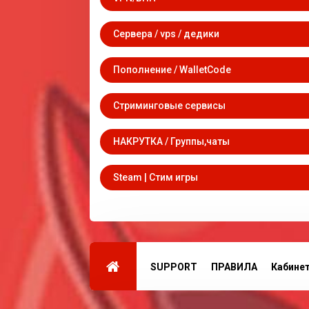
Сервера / vps / дедики
Пополнение / WalletCode
Стриминговые сервисы
НАКРУТКА / Группы,чаты
Steam | Стим игры
SUPPORT
ПРАВИЛА
Кабине