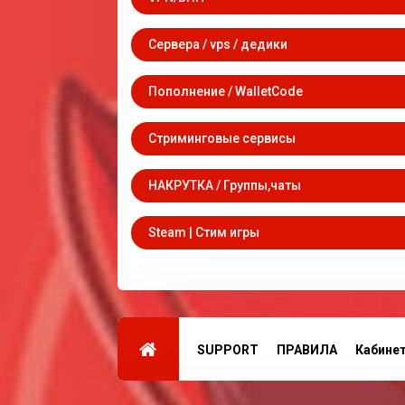
Сервера / vps / дедики
Пополнение / WalletCode
Стриминговые сервисы
НАКРУТКА / Группы,чаты
Steam | Стим игры
SUPPORT
ПРАВИЛА
Кабине