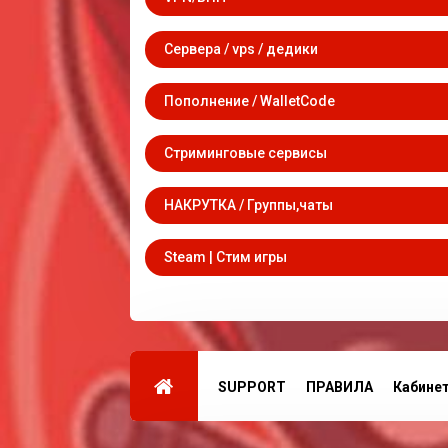
Сервера / vps / дедики
Пополнение / WalletCode
Стриминговые сервисы
НАКРУТКА / Группы,чаты
Steam | Стим игры
SUPPORT
ПРАВИЛА
Кабине