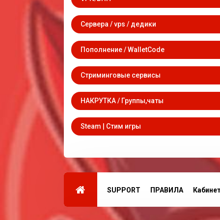
Сервера / vps / дедики
Пополнение / WalletCode
Стриминговые сервисы
НАКРУТКА / Группы,чаты
Steam | Стим игры
SUPPORT
ПРАВИЛА
Кабине