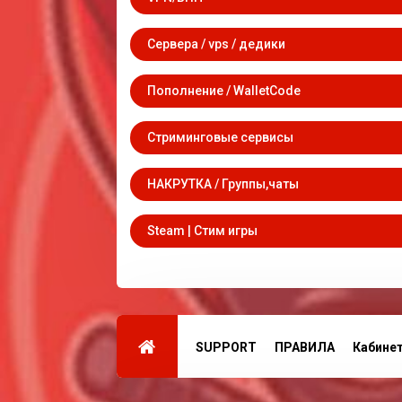
Сервера / vps / дедики
Пополнение / WalletCode
Стриминговые сервисы
НАКРУТКА / Группы,чаты
Steam | Стим игры
SUPPORT
ПРАВИЛА
Кабине