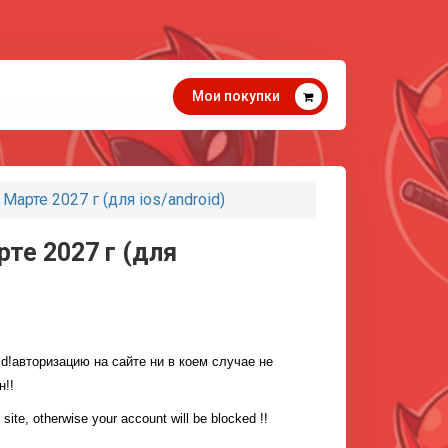
Мои покупки
арте 2027 г (для ios/android)
те 2027 г (для
d!
авторизацию на сайте ни в коем случае не 
н!!
 site, otherwise your account will be blocked !!