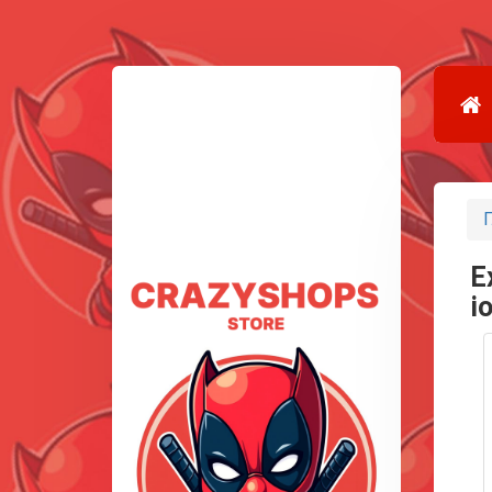
Г
E
i