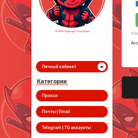
пок
Acc
Личный кабинет
Категории
Прокси
Почты | Email
Telegram | TG аккаунты