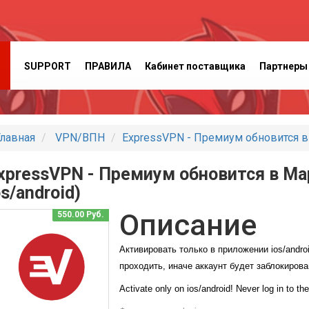
SUPPORT
ПРАВИЛА
Кабинет поставщика
Партнеры
лавная
VPN/ВПН
ExpressVPN - Премиум обновится в М
xpressVPN - Премиум обновится в Мар
os/android)
Описание
550.00 Руб.
Активировать только в приложении ios/androi
проходить, иначе аккаунт будет заблокирова
Activate only on ios/android! Never log in to the