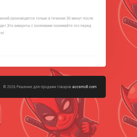
ений,производятся только в течении 30 минут после
удет.Это аккаунты с хозяевами понимайте это перед
е!
© 2026 Решение для продажи товаров
accsmoll.com