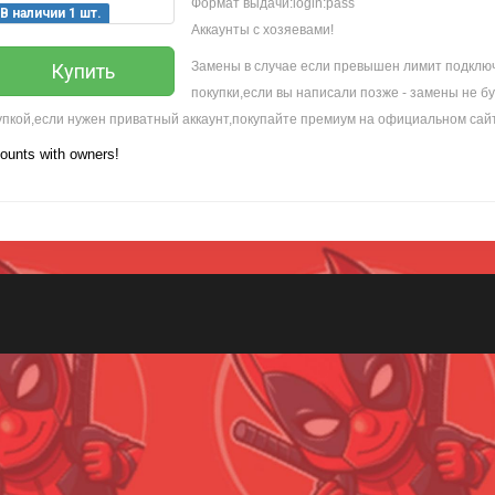
Формат выдачи:login:pass
В наличии 1 шт.
Аккаунты с хозяевами!
Замены в случае если превышен лимит подключ
Купить
покупки,если вы написали позже - замены не б
упкой,если нужен приватный аккаунт,покупайте премиум на официальном сайт
ounts with owners!
Всего позиций в корзине
(шт)
Всего товара в корзине
Руб.
Сумма к оплате (без скидок)