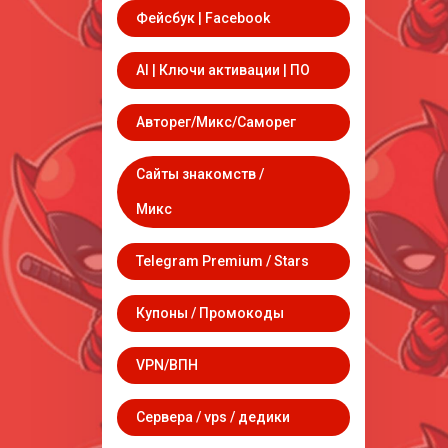
Фейсбук | Facebook
AI | Ключи активации | ПО
Авторег/Микс/Саморег
Сайты знакомств /
Микс
Telegram Premium / Stars
Купоны / Промокоды
VPN/ВПН
Сервера / vps / дедики