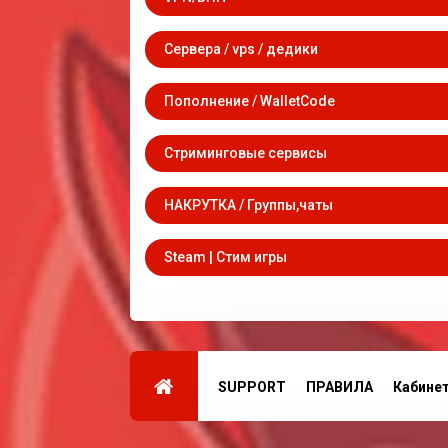
Сервера / vps / дедики
Пополнение / WalletCode
Стриминговые сервисы
НАКРУТКА / Группы,чаты
Steam | Стим игры
SUPPORT
ПРАВИЛА
Кабине