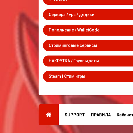
Сервера / vps / дедики
Пополнение / WalletCode
Стриминговые сервисы
НАКРУТКА / Группы,чаты
Steam | Стим игры
SUPPORT
ПРАВИЛА
Кабине