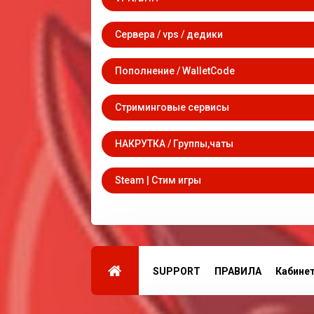
Сервера / vps / дедики
Пополнение / WalletCode
Стриминговые сервисы
НАКРУТКА / Группы,чаты
Steam | Стим игры
SUPPORT
ПРАВИЛА
Кабине